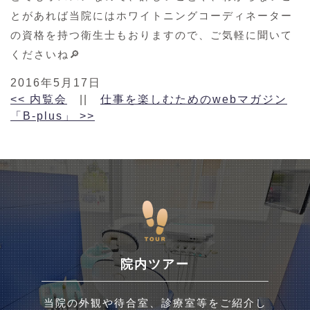
とがあれば当院にはホワイトニングコーディネーター
の資格を持つ衛生士もおりますので、ご気軽に聞いて
くださいね🔎
2016年5月17日
<<
内覧会
||
仕事を楽しむためのwebマガジン
「B-plus」
>>
院内ツアー
当院の外観や待合室、診療室等をご紹介し